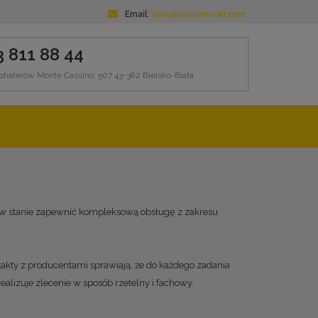
Email:
biuro@budorex-air.com
3 811 88 44
Bohaterów Monte Cassino, 507 43-382 Bielsko-Biała
my w stanie zapewnić kompleksową obsługę z zakresu
takty z producentami sprawiają, że do każdego zadania
lizuje zlecenie w sposób rzetelny i fachowy.