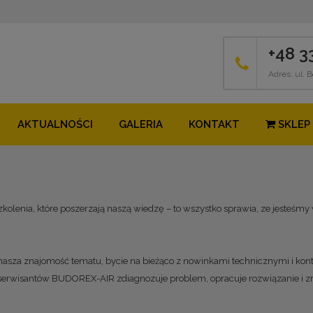
+48 3
Adres:
ul. 
AKTUALNOŚCI
GALERIA
KONTAKT
SKLEP
szkolenia, które poszerzają naszą wiedzę – to wszystko sprawia, ze jesteś
 nasza znajomość tematu, bycie na bieżąco z nowinkami technicznymi i kon
serwisantów BUDOREX-AIR zdiagnozuje problem, opracuje rozwiązanie i zrea