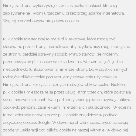
Niniejsza strona wykorzystuje tzw. ciasteczka (cookies), które są
zapisywane na Twoim urządzeniu przez przeglądarkę internetową.
Więcej o przechowywaniu plików cookies.
REALIZACJE
Pliki cookie (ciasteczka) to małe pliki tekstowe, które mogą być
2025-11-20
stosowane przez strony internetowe, aby użytkownicy mogli korzystać
Zdjęcia naszych wykonanych realizacji
ze stron w bardziej sprawny sposób. Prawo stanowi, że możemy
przechowywać pliki cookie na urządzeniu użytkownika, jeśli jest to
pagination.previous
pagination.next
niezbędne do funkcjonowania niniejszej strony. Do wszystkich innych
rodzajów plików cookie potrzebujemy zezwolenia użytkownika.
Niniejsza strona korzysta z różnych rodzajów plików cookie. Niektóre
pliki cookie umieszczane są przez usługi stron trzecich, które pojawiają
się na naszych stronach. Nasi partnerzy zbierają dane i używają plików
cookie do personalizacji reklam i mierzenia ich skuteczności. Więcej na
temat zbierania danych przez pliki cookie znajdziesz w polityce
HURTOWNIA WENTYLACJI I
dotyczącej cookies Google. W dowolnej chwili możesz wycofać swoją
zgodę w Deklaracji dot. plików cookie na naszej witrynie. W dowolnej
KLIMATYZACJI