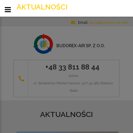
AKTUALNOŚCI
Email:
biuro@budorex-air.com
BUDOREX-AIR SP. Z O.O.
+48 33 811 88 44
Adres:
ul. Bohaterów Monte Cassino, 507 43-382 Bielsko-
Biała
AKTUALNOŚCI