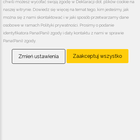
chwili możesz wycofać swoją zgodę w Deklaracji dot. plików cookie na
naszej witrynie. Dowiedz się więcej na temat tego, kim jesteśmy, jak
UL. BOHATERÓW MONTE CASSINO 507
43-382 BIELSKO-BIAŁA
można się z nami skontaktować i w jaki sposób przetwarzamy dane
.
osobowe w ramach Polityki prywatności. Prosimy o podanie
KONTAKT
identyfikatora Pana(Pani) zgody i daty kontaktu z nami w sprawie
biuro@budorex-air.com
Pana(Pani) zgody.
Tel:
+48 33 811 88 44
Fax:
+48 33 810 15 18
Zaakceptuj wszystko
Zmień ustawienia